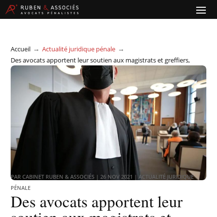
→
→
Accueil
Actualité juridique pénale
Des avocats apportent leur soutien aux magistrats et greffiers,
dénonçant une « justice sacrifiée »
PAR
CABINET RUBEN & ASSOCIÉS
|
26 NOV 2021
|
ACTUALITÉ JURIDIQUE
PÉNALE
Des avocats apportent leur