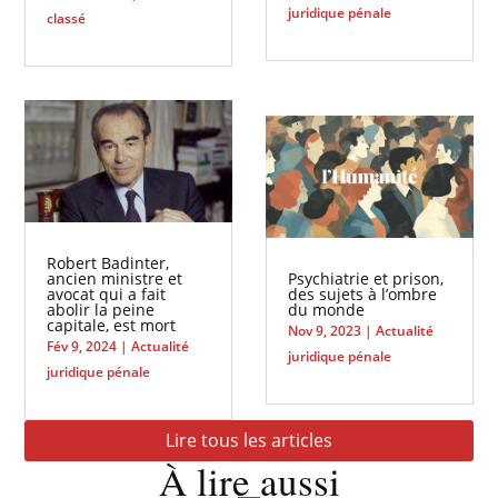
juridique pénale
classé
Robert Badinter,
ancien ministre et
Psychiatrie et prison,
avocat qui a fait
des sujets à l’ombre
abolir la peine
du monde
capitale, est mort
Nov 9, 2023
|
Actualité
Fév 9, 2024
|
Actualité
juridique pénale
juridique pénale
Lire tous les articles
À lire aussi