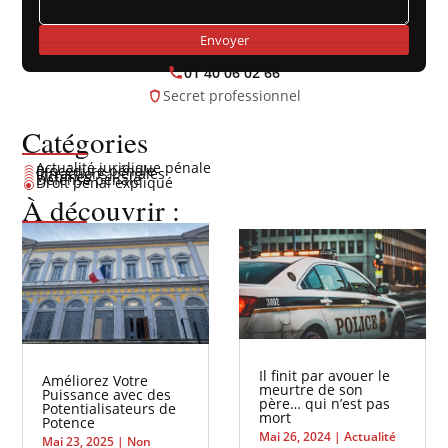
Envoyer
01 40 06 02 66
Secret professionnel
Catégories
Actualité juridique pénale
Procédure pénale
\
Infractions pénales
\
Victimes
\
Défense pénale
\
Droit pénal expliqué
\
\
À découvrir :
Il finit par avouer le
Améliorez Votre
meurtre de son
Puissance avec des
père… qui n’est pas
Potentialisateurs de
mort
Potence
Mai 26, 2024
|
Actualité
Mai 23, 2025
|
Non