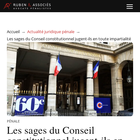
→
→
Accueil
Actualité juridique pénale
Les sages du Conseil constitutionnel jugent-ils en toute impartialité
?
PAR
CABINET RUBEN & ASSOCIÉS
|
12 MAR 2019
|
ACTUALITÉ JURIDIQUE
PÉNALE
Les sages du Conseil