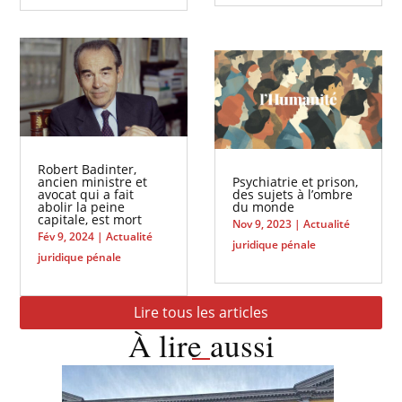
Robert Badinter,
ancien ministre et
Psychiatrie et prison,
avocat qui a fait
des sujets à l’ombre
abolir la peine
du monde
capitale, est mort
Nov 9, 2023
|
Actualité
Fév 9, 2024
|
Actualité
juridique pénale
juridique pénale
Lire tous les articles
À lire aussi