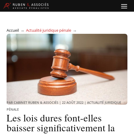
→
→
Accueil
Actualité juridique pénale
Les lois dures font-elles baisser significativement la criminalité ?
PAR
CABINET RUBEN & ASSOCIÉS
|
22 AOÛT 2022
|
ACTUALITÉ JURIDIQUE
PÉNALE
Les lois dures font-elles
baisser significativement la