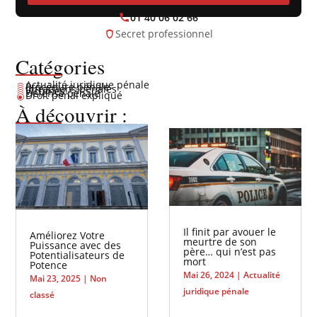
01 40 06 02 66
Secret professionnel
Catégories
Actualité juridique pénale
Procédure pénale
\
Infractions pénales
\
Victimes
\
Défense pénale
\
Droit pénal expliqué
\
\
À découvrir :
Il finit par avouer le
Améliorez Votre
meurtre de son
Puissance avec des
père… qui n’est pas
Potentialisateurs de
mort
Potence
Mai 26, 2024
|
Actualité
Mai 23, 2025
|
Non
juridique pénale
classé