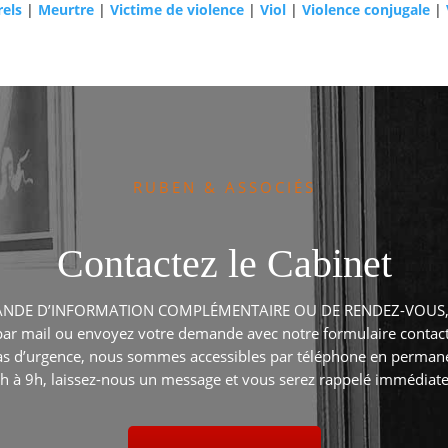
els
|
Meurtre
|
Victime de violence
|
Viol
|
Violence conjugale
|
RUBEN & ASSOCIÉS
Contactez le Cabinet
NDE D’INFORMATION COMPLÉMENTAIRE OU DE RENDEZ-VOUS
par mail ou envoyez votre demande avec notre formulaire contact
as d’urgence, nous sommes accessibles par téléphone en perman
h à 9h, laissez-nous un message et vous serez rappelé immédiat