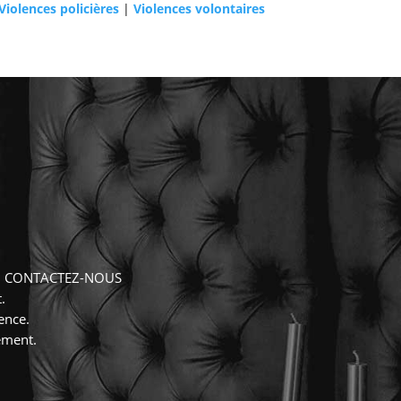
Violences policières
|
Violences volontaires
, CONTACTEZ-NOUS
.
ence.
ement.