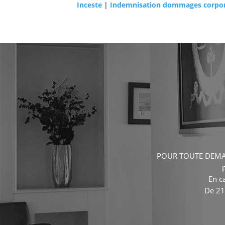
Inceste
|
Indemnisation dommages corpor
POUR TOUTE DEMA
En c
De 21