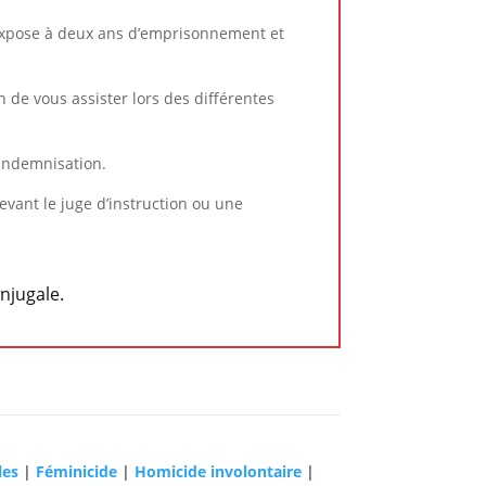
 s’expose à deux ans d’emprisonnement et
in de vous assister lors des différentes
e indemnisation.
evant le juge d’instruction ou une
njugale.
les
|
Féminicide
|
Homicide involontaire
|