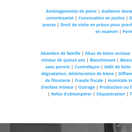
Aménagements de peine
|
Audience devan
commissariat
|
Convocation en justice
|
D
presse
|
Droit de visite en prison pour proc
en examen
|
Perm
Abandon de famille
|
Abus de biens sociaux
mineur de quinze ans
|
Blanchiment
|
Bless
sans permis
|
Contrefaçon
|
Délit de fuite
dégradation, détérioration de biens
|
Diffam
de filouterie
|
Fraude fiscale
|
Homicide in
d’enfant mineur
|
Outrage
|
Production ou fa
|
Refus d’obtempérer
|
Séquestration
|
T