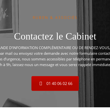
RUBEN & ASSOCIÉS
Contactez le Cabinet
NDE D’INFORMATION COMPLÉMENTAIRE OU DE RENDEZ-VOUS
par mail ou envoyez votre demande avec notre formulaire contact
as d’urgence, nous sommes accessibles par téléphone en perman
h à 9h, laissez-nous un message et vous serez rappelé immédiat
01 40 06 02 66