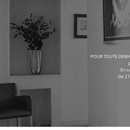
POUR TOUTE DEMA
En c
De 21