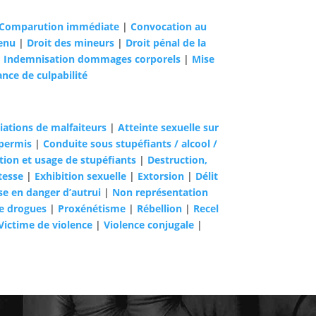
Comparution immédiate
|
Convocation au
enu
|
Droit des mineurs
|
Droit pénal de la
|
Indemnisation dommages corporels
|
Mise
nce de culpabilité
iations de malfaiteurs
|
Atteinte sexuelle sur
permis
|
Conduite sous stupéfiants / alcool /
tion et usage de stupéfiants
|
Destruction,
tesse
|
Exhibition sexuelle
|
Extorsion
|
Délit
se en danger d’autrui
|
Non représentation
de drogues
|
Proxénétisme
|
Rébellion
|
Recel
Victime de violence
|
Violence conjugale
|