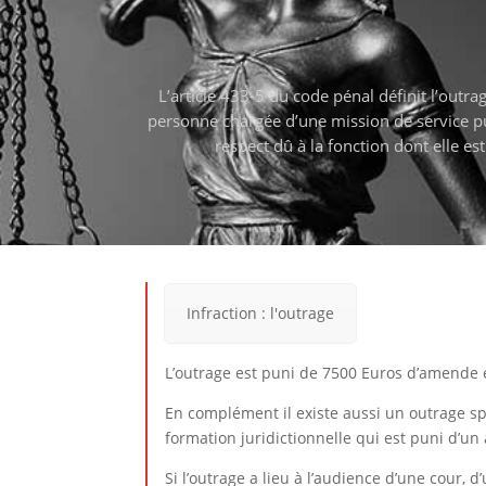
L’article 433-5 du code pénal définit l’out
personne chargée d’une mission de service publ
respect dû à la fonction dont elle e
Infraction : l'outrage
L’outrage est puni de 7500 Euros d’amende
En complément il existe aussi un outrage spé
formation juridictionnelle qui est puni d’
Si l’outrage a lieu à l’audience d’une cour,