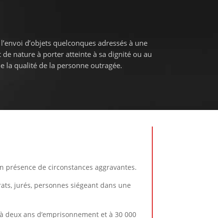
 l’envoi d’objets quelconques adressés à une
 de nature à porter atteinte à sa dignité ou au
e la qualité de la personne outragée.
n présence de circonstances aggravantes.
trats, jurés, personnes siégeant dans une
tée à deux ans d’emprisonnement et à 30 000