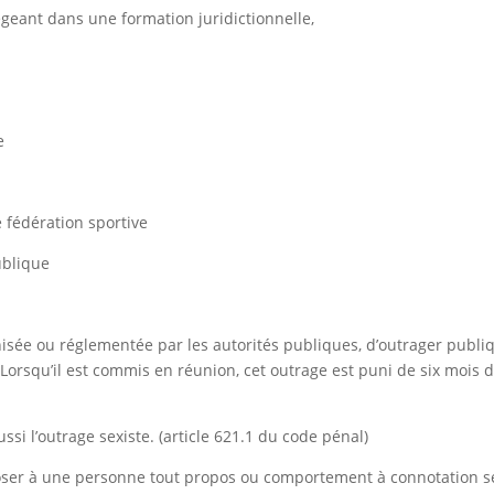
égeant dans une formation juridictionnelle,
e
e fédération sportive
ublique
anisée ou réglementée par les autorités publiques, d’outrager pub
 Lorsqu’il est commis en réunion, cet outrage est puni de six mois
aussi l’outrage sexiste. (article 621.1 du code pénal)
mposer à une personne tout propos ou comportement à connotation sex