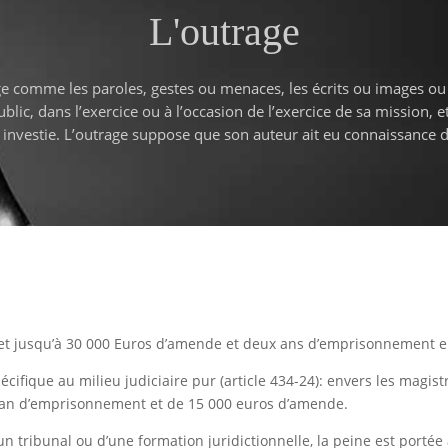
L'outrage
rage comme les paroles, gestes ou menaces, les écrits ou images ou
ic, dans l’exercice ou à l’occasion de l’exercice de sa mission, et
st investie. L’outrage suppose que son auteur ait eu connaissance d
 et jusqu’à 30 000 Euros d’amende et deux ans d’emprisonnement e
cifique au milieu judiciaire pur (article 434-24): envers les magis
un an d’emprisonnement et de 15 000 euros d’amende.
 d’un tribunal ou d’une formation juridictionnelle, la peine est por