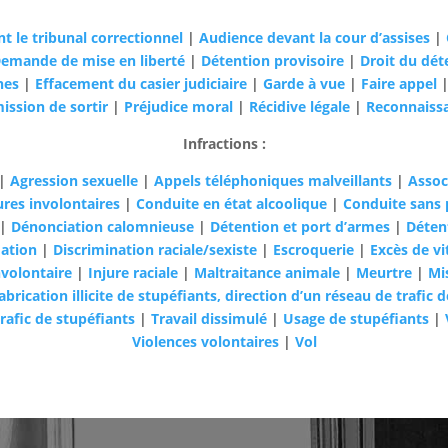
t le tribunal correctionnel
|
Audience devant la cour d’assises
|
emande de mise en liberté
|
Détention provisoire
|
Droit du dét
hes
|
Effacement du casier judiciaire
|
Garde à vue
|
Faire appel
ission de sortir
|
Préjudice moral
|
Récidive légale
|
Reconnaissa
Infractions :
|
Agression sexuelle
|
Appels téléphoniques malveillants
|
Assoc
ures involontaires
|
Conduite en état alcoolique
|
Conduite sans 
|
Dénonciation calomnieuse
|
Détention et port d’armes
|
Déten
ation
|
Discrimination raciale/sexiste
|
Escroquerie
|
Excès de vi
volontaire
|
Injure raciale
|
Maltraitance animale
|
Meurtre
|
Mi
brication illicite de stupéfiants, direction d’un réseau de trafic 
rafic de stupéfiants
|
Travail dissimulé
|
Usage de stupéfiants
|
Violences volontaires
|
Vol