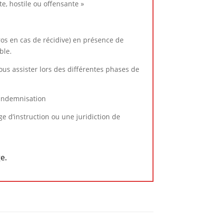
e, hostile ou offensante »
ros en cas de récidive) en présence de
ble.
ous assister lors des différentes phases de
e indemnisation
ge d’instruction ou une juridiction de
e.