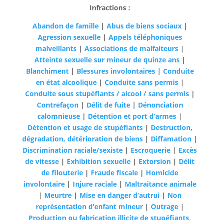
Infractions :
Abandon de famille
|
Abus de biens sociaux
|
Agression sexuelle
|
Appels téléphoniques
malveillants
|
Associations de malfaiteurs
|
Atteinte sexuelle sur mineur de quinze ans
|
Blanchiment
|
Blessures involontaires
|
Conduite
en état alcoolique
|
Conduite sans permis
|
Conduite sous stupéfiants / alcool / sans permis
|
Contrefaçon
|
Délit de fuite
|
Dénonciation
calomnieuse
|
Détention et port d’armes
|
Détention et usage de stupéfiants
|
Destruction,
dégradation, détérioration de biens
|
Diffamation
|
Discrimination raciale/sexiste
|
Escroquerie
|
Excès
de vitesse
|
Exhibition sexuelle
|
Extorsion
|
Délit
de filouterie
|
Fraude fiscale
|
Homicide
involontaire
|
Injure raciale
|
Maltraitance animale
|
Meurtre
|
Mise en danger d’autrui
|
Non
représentation d’enfant mineur
|
Outrage
|
Production ou fabrication illicite de stupéfiants,