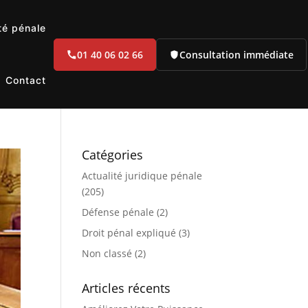
té pénale
01 40 06 02 66
Consultation immédiate
Contact
Catégories
Actualité juridique pénale
(205)
Défense pénale
(2)
Droit pénal expliqué
(3)
Non classé
(2)
Articles récents