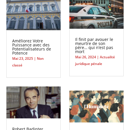
Il finit par avouer le
Améliorez Votre
meurtre de son
Puissance avec des
père… qui n’est pas
Potentialisateurs de
mort
Potence
Mai 26, 2024
|
Actualité
Mai 23, 2025
|
Non
juridique pénale
classé
Robert Badinter,