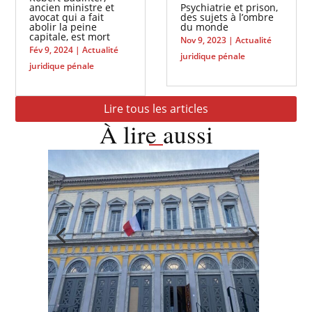
ancien ministre et
Psychiatrie et prison,
avocat qui a fait
des sujets à l’ombre
abolir la peine
du monde
capitale, est mort
Nov 9, 2023
|
Actualité
Fév 9, 2024
|
Actualité
juridique pénale
juridique pénale
Lire tous les articles
À lire aussi