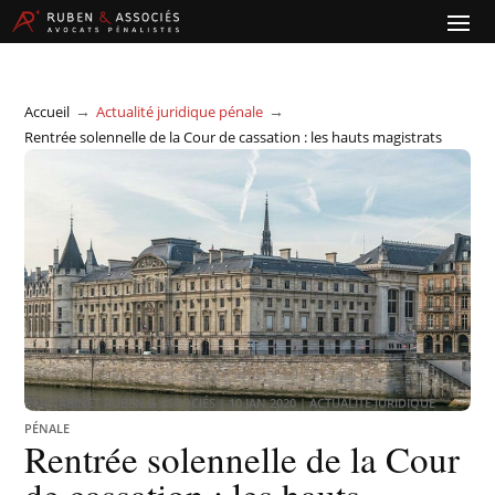
→
→
Accueil
Actualité juridique pénale
Rentrée solennelle de la Cour de cassation : les hauts magistrats
rappellent les fondamentaux de la Justice
PAR
CABINET RUBEN & ASSOCIÉS
|
10 JAN 2020
|
ACTUALITÉ JURIDIQUE
PÉNALE
Rentrée solennelle de la Cour