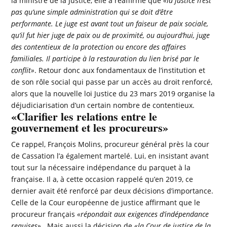
la ministre de la Justice, elle a réaffirmé que
«la justice n’est
pas qu’une simple administration qui se doit d’être
performante. Le juge est avant tout un faiseur de paix sociale,
qu’il fut hier juge de paix ou de proximité, ou aujourd’hui, juge
des contentieux de la protection ou encore des affaires
familiales. Il participe à la restauration du lien brisé par le
conflit»
. Retour donc aux fondamentaux de l’institution et
de son rôle social qui passe par un accès au droit renforcé,
alors que la nouvelle loi Justice du 23 mars 2019 organise la
déjudiciarisation d’un certain nombre de contentieux.
«Clarifier les relations entre le
gouvernement et les procureurs»
Ce rappel, François Molins, procureur général près la cour
de Cassation l’a également martelé. Lui, en insistant avant
tout sur la nécessaire indépendance du parquet à la
française. Il a, à cette occasion rappelé qu’en 2019, ce
dernier avait été renforcé par deux décisions d’importance.
Celle de la Cour européenne de justice affirmant que le
procureur français
«répondait aux exigences d’indépendance
requises»
. Mais aussi la décision de
«
la Cour de justice de la