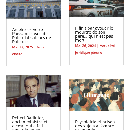
Il finit par avouer le
Améliorez Votre
meurtre de son
Puissance avec des
père… qui n’est pas
Potentialisateurs de
mort
Potence
Mai 26, 2024
|
Actualité
Mai 23, 2025
|
Non
juridique pénale
classé
Robert Badinter,
ancien ministre et
Psychiatrie et prison,
avocat qui a fait
des sujets à l’ombre
abolir la peine
du monde