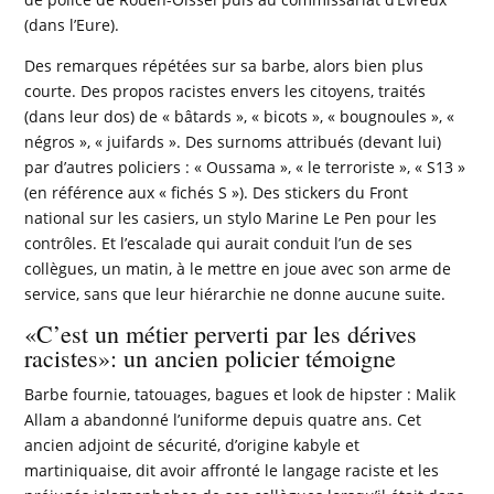
(dans l’Eure).
Des remarques répétées sur sa barbe, alors bien plus
courte. Des propos racistes envers les citoyens, traités
(dans leur dos) de « bâtards », « bicots », « bougnoules », «
négros », « juifards ». Des surnoms attribués (devant lui)
par d’autres policiers : « Oussama », « le terroriste », « S13 »
(en référence aux « fichés S »). Des stickers du Front
national sur les casiers, un stylo Marine Le Pen pour les
contrôles. Et l’escalade qui aurait conduit l’un de ses
collègues, un matin, à le mettre en joue avec son arme de
service, sans que leur hiérarchie ne donne aucune suite.
«C’est un métier perverti par les dérives
racistes»: un ancien policier témoigne
Barbe fournie, tatouages, bagues et look de hipster : Malik
Allam a abandonné l’uniforme depuis quatre ans. Cet
ancien adjoint de sécurité, d’origine kabyle et
martiniquaise, dit avoir affronté le langage raciste et les