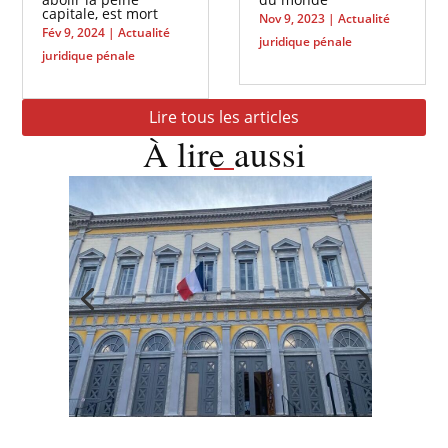
capitale, est mort
Nov 9, 2023
|
Actualité
Fév 9, 2024
|
Actualité
juridique pénale
juridique pénale
Lire tous les articles
À lire aussi