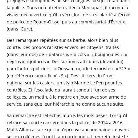
préjugés islamophobes de ses collègues lorsqu’il était dans
la police. Dans un entretien vidéo à Mediapart, il raconte à
visage découvert ce qu’il a vécu, lors de sa scolarité à l’école
de police de Rouen-Oissel puis au commissariat d’Évreux
(dans l’Eure).
Des remarques répétées sur sa barbe, alors bien plus
courte. Des propos racistes envers les citoyens, traités
(dans leur dos) de « bâtards », « bicots », « bougnoules », «
négros », « juifards ». Des surnoms attribués (devant lui)
par d’autres policiers : « Oussama », « le terroriste », « S13 »
(en référence aux « fichés S »). Des stickers du Front
national sur les casiers, un stylo Marine Le Pen pour les
contrôles. Et l’escalade qui aurait conduit l’un de ses
collègues, un matin, à le mettre en joue avec son arme de
service, sans que leur hiérarchie ne donne aucune suite.
Sa démarche est réfléchie, mûrie, les mots pesés. Lorsqu’il
retrace sa courte carrière dans la police, de 2014 à 2016,
Malik Allam assure qu’il « n’éprouve aucune haine » envers
ses ex-collègues, à qui il a « pardonné ». Il regrette juste le