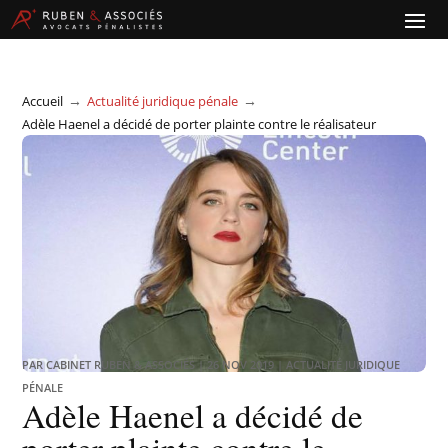
→
→
Accueil
Actualité juridique pénale
Adèle Haenel a décidé de porter plainte contre le réalisateur
Christophe Ruggia
PAR
CABINET RUBEN & ASSOCIÉS
|
26 NOV 2019
|
ACTUALITÉ JURIDIQUE
PÉNALE
Adèle Haenel a décidé de