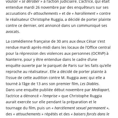
vouloir
« se dérober »
à l’action judiciaire. L’actrice, qui était
entendue mardi 26 novembre par des enquêteurs sur ses
accusations d’
« attouchements »
et de
« harcèlement »
contre
le réalisateur Christophe Ruggia, a décidé de porter plainte
contre ce dernier, ont annoncé dans un communiqué ses
avocats.
La comédienne française de 30 ans aux deux César s’est
rendue mardi après-midi dans les locaux de l’Office central
pour la répression des violences aux personnes (OCRVP) à
Nanterre, pour y être entendue dans le cadre d’une
enquête ouverte par le parquet de Paris sur les faits qu’elle
reproche au réalisateur. Elle a décidé de porter plainte à
l’issue de cette audition contre M. Ruggia avec qui elle a
tourné à l’âge de 13 ans son premier film,
Les Diables
.
Dans une enquête publiée début novembre par
Mediapart
,
l’actrice a dénoncé
« l’emprise »
que Christophe Ruggia
aurait exercée sur elle pendant la préparation et le
tournage du film, puis un
« harcèlement sexuel permanent »
,
des
« attouchements »
répétés et des
« baisers forcés dans le