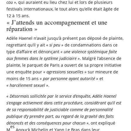
cou »
, qui auraient eu lieu chez lui et lors de plusieurs
festivals internationaux, le tout alors qu’elle était âgée de
12 à 15 ans.
« J’attends un accompagnement et une
réparation »
Adèle Haenel n’avait jusqu’à présent pas déposé de plainte,
regrettant qu’il y ait
« si peu »
de condamnations dans ce
type d’affaire et dénonçant
« une violence systémique faite
aux femmes dans le système judiciaire »
. Malgré l’absence de
plainte, le parquet de Paris a ouvert de sa propre initiative
une enquête pour
« agressions sexuelles »
sur mineure de
moins de 15 ans
« par personne ayant autorité »
et
« harcèlement sexuel »
.
« Désormais sollicitée par le service d’enquête, Adèle Haenel
s’engage activement dans cette procédure, considérant qu’il est
de sa responsabilité de justiciable comme de personnalité
publique d’y prendre part, au regard de la gravité des faits
dénoncés et des conséquences pour chacun »
, ont expliqué
es
M
Anouck Michelin et Yann Le Bras dans leur