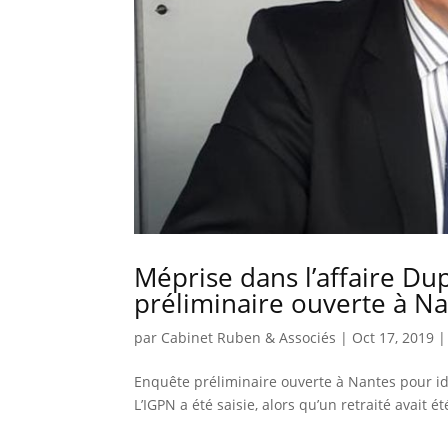
Méprise dans l’affaire Du
préliminaire ouverte à N
par
Cabinet Ruben & Associés
|
Oct 17, 2019
Enquête préliminaire ouverte à Nantes pour ide
L’IGPN a été saisie, alors qu’un retraité avait é