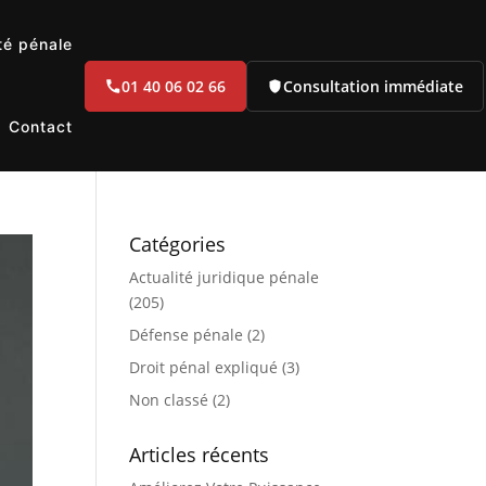
té pénale
01 40 06 02 66
Consultation immédiate
Contact
Catégories
Actualité juridique pénale
(205)
Défense pénale
(2)
Droit pénal expliqué
(3)
Non classé
(2)
Articles récents