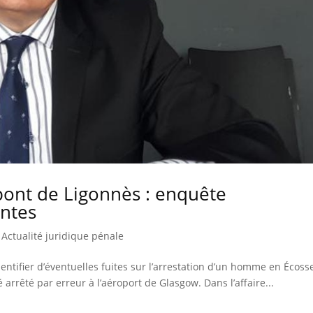
pont de Ligonnès : enquête
antes
|
Actualité juridique pénale
ntifier d’éventuelles fuites sur l’arrestation d’un homme en Écoss
té arrêté par erreur à l’aéroport de Glasgow. Dans l’affaire...